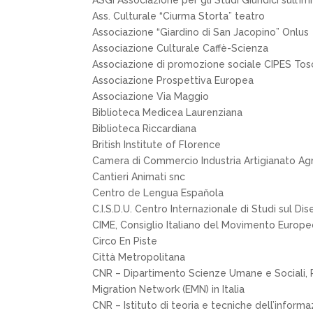
ASGI Associazione per gli Studi Giuridici sull’I
Ass. Culturale “Ciurma Storta” teatro
Associazione “Giardino di San Jacopino” Onlus
Associazione Culturale Caffè-Scienza
Associazione di promozione sociale CIPES To
Associazione Prospettiva Europea
Associazione Via Maggio
Biblioteca Medicea Laurenziana
Biblioteca Riccardiana
British Institute of Florence
Camera di Commercio Industria Artigianato Agri
Cantieri Animati snc
Centro de Lengua Espaňola
C.I.S.D.U. Centro Internazionale di Studi sul D
CIME, Consiglio Italiano del Movimento Europe
Circo En Piste
Città Metropolitana
CNR – Dipartimento Scienze Umane e Sociali, P
Migration Network (EMN) in Italia
CNR – Istituto di teoria e tecniche dell’informa