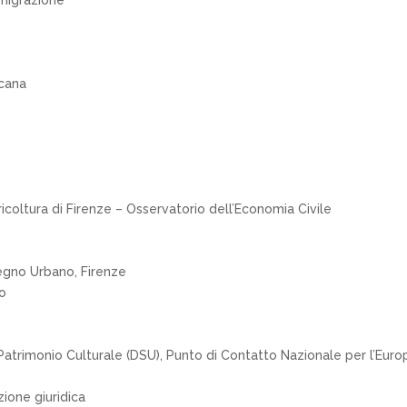
mmigrazione
scana
coltura di Firenze – Osservatorio dell’Economia Civile
isegno Urbano, Firenze
o
atrimonio Culturale (DSU), Punto di Contatto Nazionale per l’Eur
zione giuridica