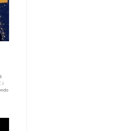
l
 i
mondo