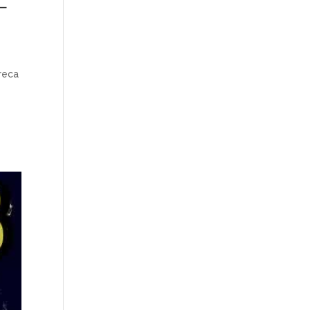
L
reca