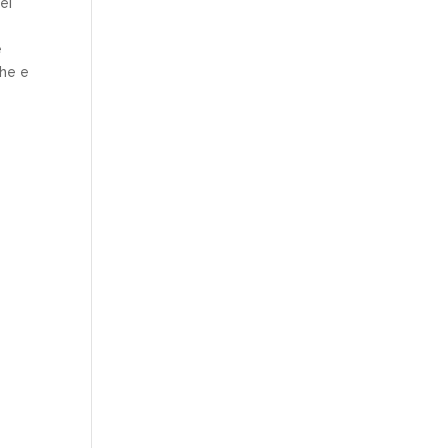
ei
e
che e