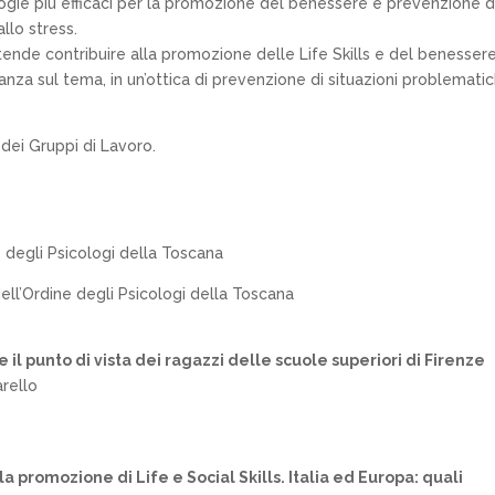
logie più efficaci per la promozione del benessere e prevenzione d
llo stress.
tende contribuire alla promozione delle Life Skills e del benesser
nanza sul tema, in un’ottica di prevenzione di situazioni problemati
 dei Gruppi di Lavoro.
e degli Psicologi della Toscana
dell’Ordine degli Psicologi della Toscana
 il punto di vista dei ragazzi delle scuole superiori di Firenze
rello
la promozione di Life e Social Skills. Italia ed Europa: quali