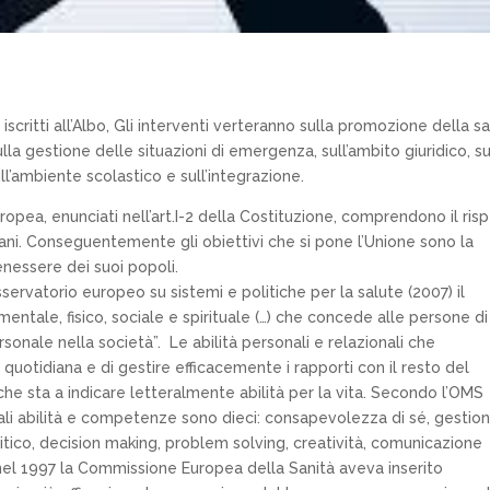
critti all’Albo, Gli interventi verteranno sulla promozione della sa
sulla gestione delle situazioni di emergenza, sull’ambito giuridico, su
ull’ambiente scolastico e sull’integrazione.
uropea, enunciati nell’art.I-2 della Costituzione, comprendono il ris
umani. Conseguentemente gli obiettivi che si pone l’Unione sono la
enessere dei suoi popoli.
ervatorio europeo su sistemi e politiche per la salute (2007) il
ntale, fisico, sociale e spirituale (…) che concede alle persone di
onale nella società”. Le abilità personali e relazionali che
quotidiana e di gestire efficacemente i rapporti con il resto del
 che sta a indicare letteralmente abilità per la vita. Secondo l’OMS
ali abilità e competenze sono dieci: consapevolezza di sé, gestio
itico, decision making, problem solving, creatività, comunicazione
à nel 1997 la Commissione Europea della Sanità aveva inserito