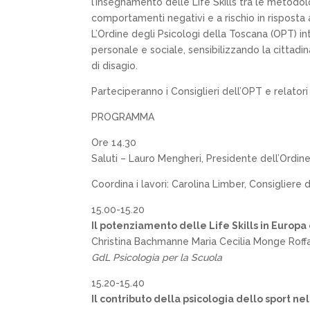
l’insegnamento delle Life Skills tra le metodo
comportamenti negativi e a rischio in risposta a
L’Ordine degli Psicologi della Toscana (OPT) in
personale e sociale, sensibilizzando la cittadi
di disagio.
Parteciperanno i Consiglieri dell’OPT e relatori
PROGRAMMA
Ore 14.30
Saluti – Lauro Mengheri, Presidente dell’Ordin
Coordina i lavori: Carolina Limber, Consigliere 
15.00-15.20
Il potenziamento delle Life Skills in Europa e
Christina Bachmanne Maria Cecilia Monge Roffa
GdL Psicologia per la Scuola
15.20-15.40
Il contributo della psicologia dello sport nel